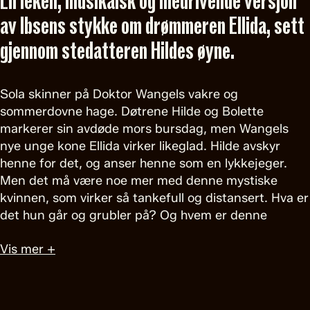
En leken, musikalsk og medrivende versjon
av Ibsens stykke om drømmeren Ellida, sett
gjennom stedatteren Hildes øyne.
Sola skinner på Doktor Wangels vakre og
sommerdovne hage. Døtrene Hilde og Bolette
markerer sin avdøde mors bursdag, men Wangels
nye unge kone Ellida virker likeglad. Hilde avskyr
henne for det, og anser henne som en lykkejeger.
Men det må være noe mer med denne mystiske
kvinnen, som virker så tankefull og distansert. Hva er
det hun går og grubler på? Og hvem er denne
mystiske «fremmede» hun snakker om?
Vis mer +
Regissør Anna Balslev er husregissør på Det
Kongelige Teater i København. Hun har tatt med sine
faste samarbeidspartnere, scenograf Laura Løwe og