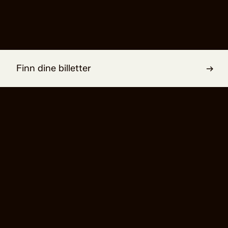
Stine Fevik
Trond Espen Seim
Ellida Wangel
Doktor Wangel
Les mer
→
Les mer
→
Finn dine billetter
→
Fruen fra havet
er skrevet av Henrik Ibsen.
Vis mer +
KUNSTNERISK LAG