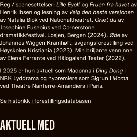
Regi/iscenesettelser:
Lille Eyolf
og
Fruen fra havet
av
Henrik Ibsen og lesning av
Velg den beste versjonen
av Natalia Blok ved Nationaltheatret.
Græt du
av
Josephine Eusebius ved Cornerstone
dramatikkfestival, Losjen, Bergen (2024).
Øde
av
Johannes Wiggen Kramhøft, avgangsforestilling ved
Høyskolen Kristiania (2023). Min briljante venninne
av Elena Ferrante ved Hålogaland Teater (2022).
I 2025 er hun aktuell som Madonna i
Ding Dong
i
NRK Lyddrama og nypremiere som Sigrun i
Moma
ved Theatre Nanterre-Amandiers i Paris.
Se historikk i forestillingsdatabasen
AKTUELL MED