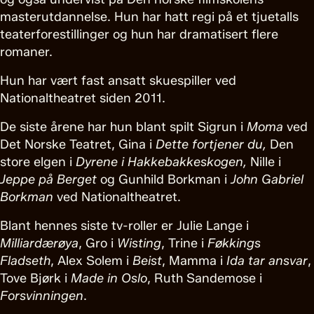
masterutdannelse. Hun har hatt regi på et tjuetalls
teaterforestillinger og hun har dramatisert flere
romaner.
Hun har vært fast ansatt skuespiller ved
Nationaltheatret siden 2011.
De siste årene har hun blant spilt Sigrun i
Moma
ved
Det Norske Teatret, Gina i
Dette fortjener du,
Den
store elgen i
Dyrene i Hakkebakkeskogen,
Nille i
Jeppe på Berget
og Gunhild Borkman i
John Gabriel
Borkman
ved Nationaltheatret.
Blant hennes siste tv-roller er Julie Lange i
Milliardærøya
, Gro i
Wisting
, Trine i
Føkkings
Fladseth
, Alex Solem i
Beist
, Mamma i
Ida tar ansvar
,
Tove Bjørk i
Made in Oslo
, Ruth Sandemose i
Forsvinningen
.