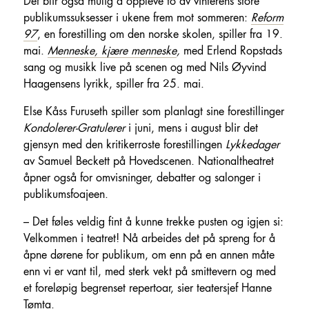
Det blir også mulig å oppleve to av vinterens store
publikumssuksesser i ukene frem mot sommeren:
Reform
97
, en forestilling om den norske skolen, spiller fra 19.
mai.
Menneske, kjære menneske
,
med Erlend Ropstads
sang og musikk live på scenen og med Nils Øyvind
Haagensens lyrikk, spiller fra 25. mai.
Else Kåss Furuseth spiller som planlagt sine forestillinger
Kondolerer-Gratulerer
i juni, mens i august blir det
gjensyn med den kritikerroste forestillingen
Lykkedager
av Samuel Beckett på Hovedscenen. Nationaltheatret
åpner også for omvisninger, debatter og salonger i
publikumsfoajeen.
– Det føles veldig fint å kunne trekke pusten og igjen si:
Velkommen i teatret! Nå arbeides det på spreng for å
åpne dørene for publikum, om enn på en annen måte
enn vi er vant til, med sterk vekt på smittevern og med
et foreløpig begrenset repertoar, sier teatersjef Hanne
Tømta.