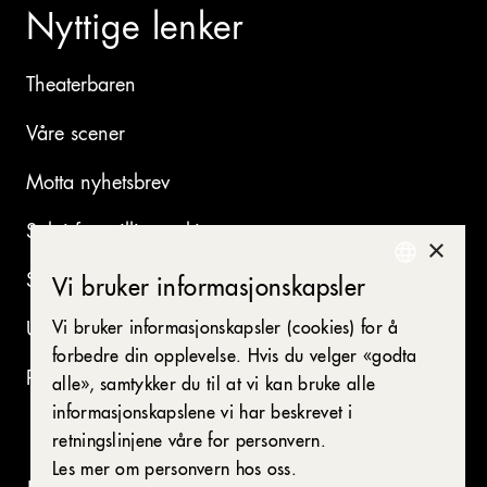
Nyttige lenker
Theaterbaren
Våre scener
Motta nyhetsbrev
Søk i forestillingsarkivet
×
Se ledige stillinger
Vi bruker informasjonskapsler
NORWEGIAN
Vi bruker informasjonskapsler (cookies) for å
Utleie av våre lokaler
ENGLISH
forbedre din opplevelse. Hvis du velger «godta
Presse
alle», samtykker du til at vi kan bruke alle
informasjonskapslene vi har beskrevet i
retningslinjene våre for personvern.
Les mer om personvern hos oss.