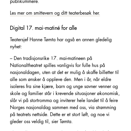
publikummere.
Les mer om smittevern og ditt teaterbesøk her.
Digital 17. mai-matiné for alle
Teatersjef Hanne Tømta har også en annen gledelig
nyhet:
– Den tradisjonsrike 17. mai-matineen på
Nationaltheatret spilles vanligvis for fulle hus på
nasjonaldagen, uten at det er mulig å skaffe billetter til
alle som ønsker å oppleve den. Men i år, når eldre
isoleres fra sine kjære, barn og unge savner venner og
skole og familier står i krevende situasjoner økonomisk,
slår vi på stortromma og inviterer hele landet til å feire
Norges nasjonaldag sammen med oss, via strømming
på teatrets nettside. Dette er et stort løft, og noe vi
gleder oss veldig til, sier Tømta.