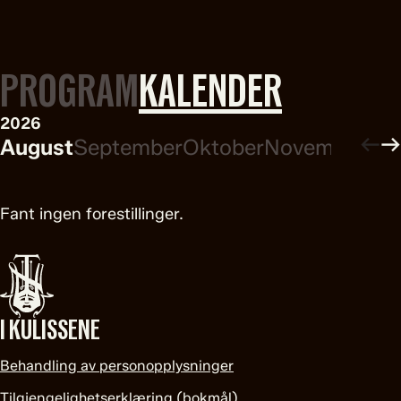
PROGRAM
KALENDER
2026
←
→
August
September
Oktober
November
De
Fant ingen forestillinger.
I KULISSENE
Behandling av personopplysninger
Tilgjengelighetserklæring (bokmål)