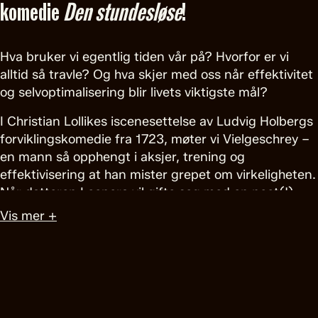
komedie
Den stundesløse
!
Hva bruker vi egentlig tiden vår på? Hvorfor er vi
alltid så travle? Og hva skjer med oss når effektivitet
og selvoptimalisering blir livets viktigste mål?
I Christian Lollikes iscenesettelse av Ludvig Holbergs
forviklingskomedie fra 1723, møter vi Vielgeschrey –
en mann så opphengt i aksjer, trening og
effektivisering at han mister grepet om virkeligheten.
Når datteren Leonora vil gifte seg med en poet(!),
setter han alt inn på å stoppe det, men en snedig
Vis mer +
plan pønskes ut for å få Vielgeschrey med på
bryllupsnotene. Er dette løsningen på alt for
Vielgeschrey: tidsklemma, rikdommen og meningen
med livet?
Denne forfriskende og løsslupne versjonen er ikke