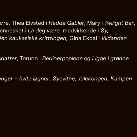
erre
, Thea Elvsted i
Hedda Gabler
, Mary i
Twilight Bar
,
ennesket i
La deg være,
medvirkende i
Øy,
Den
kaukasiske krittringen,
Gina Ekdal i
Vildanden
sdatter
, Torunn i
Berlinerpoplene
og
Ligge i grønne
nger – hvite løgner
,
Øyevitne, Julekongen, Kampen