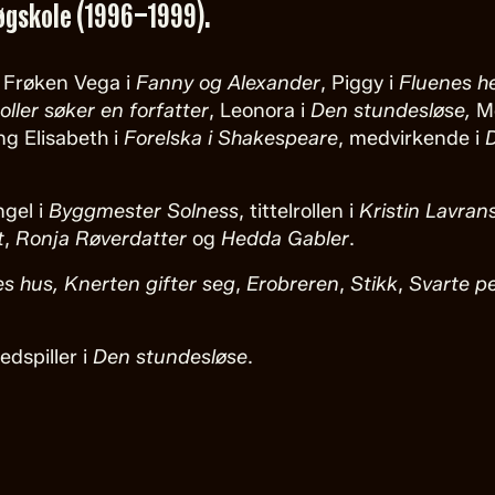
øgskole (1996–1999).
, Frøken Vega i
Fanny og Alexander
, Piggy i
Fluenes h
oller søker en forfatter
, Leonora i
Den stundesløse,
M
g Elisabeth i
Forelska i Shakespeare
, medvirkende i
ngel i
Byggmester Solness
, tittelrollen i
Kristin Lavran
t
,
Ronja Røverdatter
og
Hedda Gabler
.
s hus, Knerten gifter seg
,
Erobreren
,
Stikk
,
Svarte pe
dspiller i
Den stundesløse
.