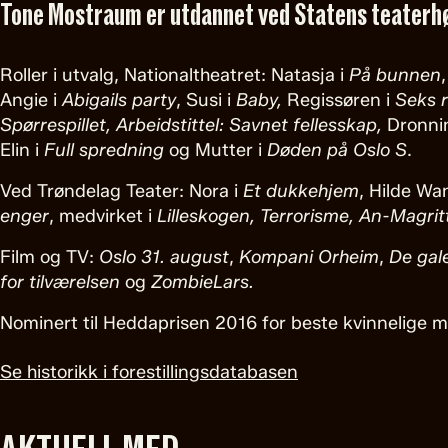
Tone Mostraum er utdannet ved Statens teaterh
Roller i utvalg, Nationaltheatret: Natasja i
På bunnen
Angie i
Abigails party
, Susi i
Baby,
Regissøren i
Seks r
Spørrespillet, Arbeidstittel: Savnet fellesskap,
Dronnin
Elin i
Full spredning
og Mutter i
Døden på Oslo S
.
Ved Trøndelag Teater: Nora i
Et dukkehjem
, Hilde Wa
enger
, medvirket i
Lilleskogen,
Terrorisme,
An-Magrit
Film og TV:
Oslo 31. august
,
Kompani Orheim
,
De gale
for tilværelsen
og
ZombieLars.
Nominert til Heddaprisen 2016 for beste kvinnelige me
Se historikk i forestillingsdatabasen