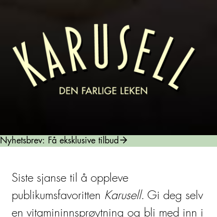
Nyhetsbrev: Få eksklusive tilbud
Siste sjanse til å oppleve
publikumsfavoritten
Karusell
. Gi deg selv
en vitamininnsprøytning og bli med inn i