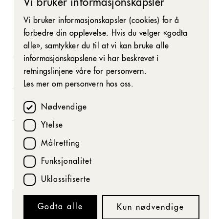
Vi bruker informasjonskapsler
NORWEGIAN
Vi bruker informasjonskapsler (cookies) for å
ENGLISH
forbedre din opplevelse. Hvis du velger «godta
Fra
10. januar
til
25. januar 2025
alle», samtykker du til at vi kan bruke alle
informasjonskapslene vi har beskrevet i
retningslinjene våre for personvern.
Hovedscenen
Les mer om personvern hos oss.
2 timer og 15 minutter inkludert pause
Nødvendige
Ytelse
Vinner av Heddaprisen 2024 for beste
regi.
Målretting
Funksjonalitet
Uklassifiserte
Godta alle
Kun nødvendige
«Vinterens mest vitale energibombe på