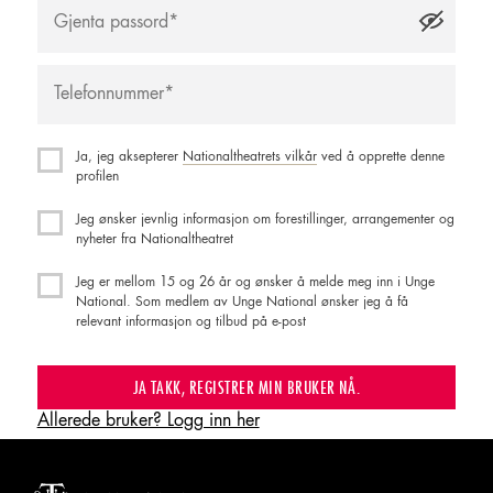
Ja, jeg aksepterer
Nationaltheatrets vilkår
ved å opprette denne
profilen
Jeg ønsker jevnlig informasjon om forestillinger, arrangementer og
nyheter fra Nationaltheatret
Jeg er mellom 15 og 26 år og ønsker å melde meg inn i Unge
National. Som medlem av Unge National ønsker jeg å få
relevant informasjon og tilbud på e-post
JA TAKK, REGISTRER MIN BRUKER NÅ.
Allerede bruker? Logg inn her