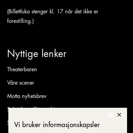
(Billettluka stenger kl. 17 når det ikke er
forestilling.)
Nyttige lenker
Theaterbaren
Våre scener
Motta nyhetsbrev
Søk i forestillingsarkivet
×
Se ledige stillinger
Vi bruker informasjonskapsler
NORWEGIAN