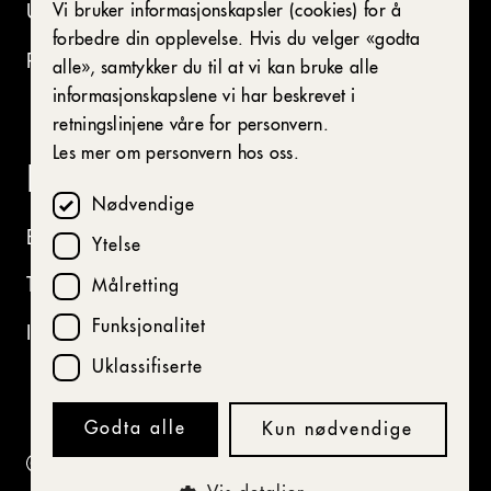
Utleie av våre lokaler
Vi bruker informasjonskapsler (cookies) for å
ENGLISH
forbedre din opplevelse. Hvis du velger «godta
Presse
alle», samtykker du til at vi kan bruke alle
informasjonskapslene vi har beskrevet i
retningslinjene våre for personvern.
Les mer om personvern hos oss.
I kulissene
Nødvendige
Behandling av personopplysninger
Ytelse
Tilgjengelighetserklæring (bokmål)
Målretting
Funksjonalitet
Innstillinger for informasjonskapsler
Uklassifiserte
Godta alle
Kun nødvendige