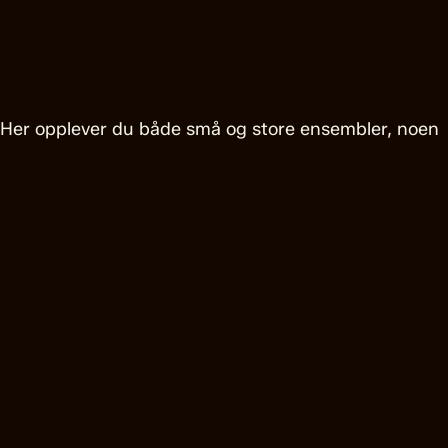
Her opplever du både små og store ensembler, noen
ganger i nakne scenerom, andre ganger i større
scenografier.
Amfiscenen er en black box, som du finner i fjerde
etasje i teaterets hovedhus, og den åpnet i 1963.
Dette var første gang et norsk teater åpnet en
biscene innenfor selve teaterbygningen.
Scenen ble bygget om første gang i 1980, sist i 1999.
Avhengig av sceneløsningen har Amfiscenen i
overkant av 200 publikumsplasser. Også på
Amfiscenen spiller teateret repertoar, med flere
forestillinger som alternerer.