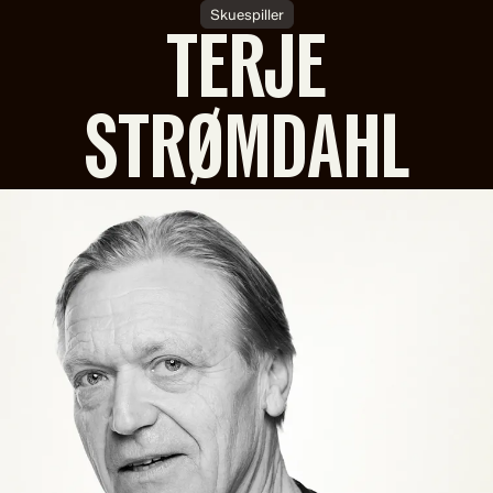
Skuespiller
TERJE
STRØMDAHL