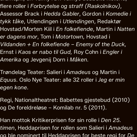
flere roller i
Forbrytelse og straff (Raskolnikov)
,
Assessor Brack i
Hedda Gabler
, Gordon i
Komedie i
tykk tåke
, Utlendingen i
Utlendingen
, Redaktør
Hovstad/Morten Kiil i
En folkefiende
, Martin i
Natten
er dagens mor
, Tom i
Motortown,
Hovstad i
Vildanden + En folkefiende – Enemy of the Duck,
Ernst i
Kaos er nabo til Gud,
Roy Cohn i
Engler i
Amerika
og Jevgenij Dorn i
Måken.
Trøndelag Teater: Salieri i
Amadeus
og Martin i
Equus
. Oslo Nye Teater: alle 32 roller i
Jeg er min
egen kone
.
Regi, Nationaltheatret: Babettes gjestebud (2010)
og De foreldreløse – Komilab nr. 5 (2011).
Han mottok Kritikerprisen for sin rolle i
Den 25.
timen
, Heddaprisen for rollen som Salieri i
Amadeus
og ble nominert til Heddaprisen for beste regi for
De