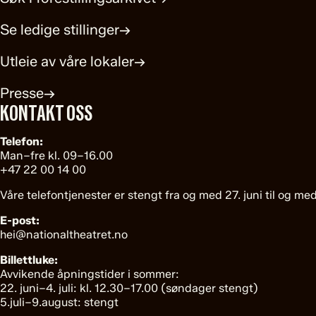
Se ledige stillinger
→
Utleie av våre lokaler
→
Presse
→
KONTAKT OSS
Telefon:
Man–fre kl. 09–16.00
+47 22 00 14 00
Våre telefontjenester er stengt fra og med 27. juni til og med
E-post:
hei@nationaltheatret.no
Billettluke:
Avvikende åpningstider i sommer:
22. juni–4. juli: kl. 12.30–17.00 (søndager stengt)
5.juli–9.august: stengt