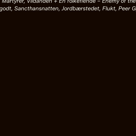
Martyrer, Vildanden + En folkefiende – Enemy of the
' godt, Sancthansnatten, Jordbærstedet, Flukt, Peer 