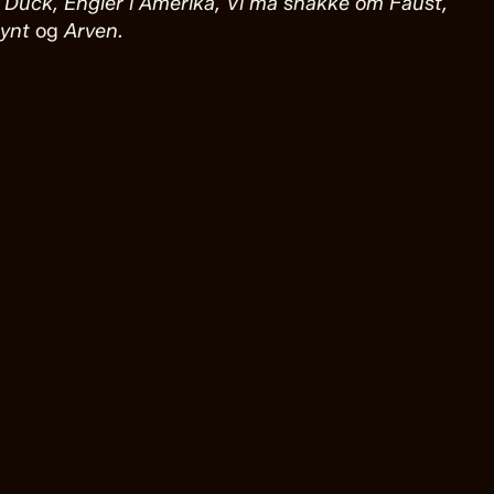
 Duck, Engler i Amerika, Vi må snakke om Faust,
Gynt
og
Arven.