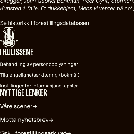
Skuggar, John Gabriel Borkman, Peer Gynt, Stormen, 
Kunsten å falle, Et dukkehjem, Mens vi venter på no
Se historikk i forestillingsdatabasen
I KULISSENE
Behandling av personopplysninger
Tilgjengelighetserklæring (bokmål)
Instillinger for informasjonskapsler
NYTTIGE LENKER
Våre scener
→
Motta nyhetsbrev
→
Søk i forestillingsarkivet
→