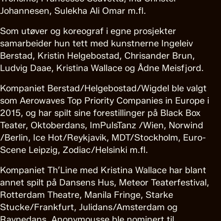
Johannesen, Sulekha Ali Omar m.fl.
Som utøver og koreograf i egne prosjekter
samarbeider hun tett med kunstnerne Ingeleiv
Berstad, Kristin Helgebostad, Chrisander Brun,
Ludvig Daae, Kristina Wallace og Ådne Meisfjord.
Kompaniet Berstad/Helgebostad/Wigdel ble valgt
som Aerowaves Top Priority Companies in Europe i
2015, og har spilt sine forestillinger på Black Box
Teater, Oktoberdans, ImPulsTanz /Wien, Norwind
/Berlin, Ice Hot/Reykjavik, MDT/Stockholm, Euro-
Scene Leipzig, Zodiac/Helsinki m.fl.
Kompaniet Th’Line med Kristina Wallace har blant
annet spilt på Dansens Hus, Meteor Teaterfestival,
Rotterdam Theatre, Manila Fringe, Starke
Stucke/Frankfurt, Julidans/Amsterdam og
Ravnedans. Anonymousse ble nominert til