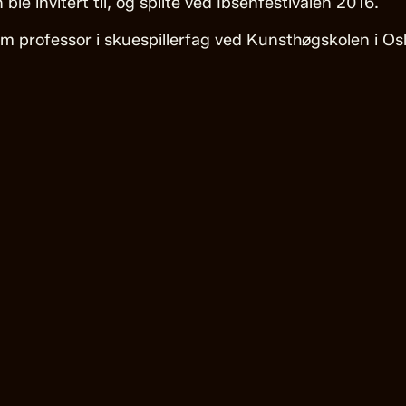
ble invitert til, og spilte ved Ibsenfestivalen 2016.
m professor i skuespillerfag ved Kunsthøgskolen i Osl