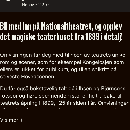
kr.
Honnør: 112 kr.
Bli med inn på Nationaltheatret, og opplev
det magiske teaterhuset fra 1899 i detalj!
Omvisningen tar deg med til noen av teatrets unike
rom og scener, som for eksempel Kongelosjen som
ellers er lukket for publikum, og til en sniktitt på
selveste Hovedscenen.
Du får også bokstavelig talt gå i Ibsen og Bjørnsons
fotspor og høre spennende historier helt tilbake til
teatrets åpning i 1899, 125 år siden i år. Omvisningen
vil også ta for seg teaterbyggets arkitektur og den
unike kunstsamlingen som henger på veggene, og
Vis mer +
du får se nærmere på rekvisitter, parykker og