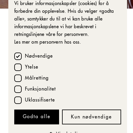
Vi bruker informasjonskapsler (cookies) for å
ENGLISH
Nyhetsbrev: Få eksklusive tilbud
forbedre din opplevelse. Hvis du velger «godta
alle», samtykker du til at vi kan bruke alle
informasjonskapslene vi har beskrevet i
retningslinjene våre for personvern.
14. oktober 2025, kl. 20:00
Les mer om personvern hos oss.
Nødvendige
Theaterbaren
Ytelse
Målretting
1 time og 20 minutter
Funksjonalitet
Uklassifiserte
Godta alle
Kun nødvendige