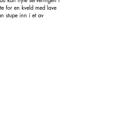
du kan nyte serveringen i
tte for en kveld med lave
n stupe inn i et av
 eller noen, er tapt. Så
shorisont og en kakofoni
sende. Selvransakende og
il veggs i en brutal og
 dialog.
rnasjonale Teater i 2021.