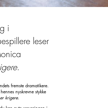
g i
espillere leser
Monica
rigere
.
ndets fremste dramatikere.
p hennes nyskrevne stykke
 er krigere
.