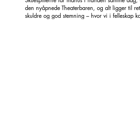
Skuespillerne får manus i hånden samme dag, 
den nyåpnede Theaterbaren, og alt ligger til re
skuldre og god stemning – hvor vi i felleskap ka
Isakstuens mest spilte stykker.
I
Vi er krigere
møter vi JEG, som er alene. Noe,
kommer DE ANDRE, med en helt annen erfaring
av stemmer, som er både forstyrrende og forlø
anklagende stiller tekstens individer hverandre t
konfliktfylt, men også overraskende omsorgsfull
Vi er krigere
hadde urpremiere ved Østfold Inte