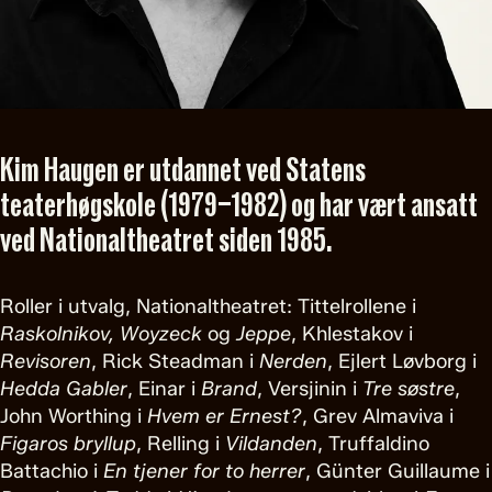
Kim Haugen er utdannet ved Statens
teaterhøgskole (1979–1982) og har vært ansatt
ved Nationaltheatret siden 1985.
Roller i utvalg, Nationaltheatret: Tittelrollene i
Raskolnikov, Woyzeck
og
Jeppe
, Khlestakov i
Revisoren
, Rick Steadman i
Nerden
, Ejlert Løvborg i
Hedda Gabler
, Einar i
Brand
, Versjinin i
Tre søstre
,
John Worthing i
Hvem er Ernest?
, Grev Almaviva i
Figaros bryllup
, Relling i
Vildanden
, Truffaldino
Battachio i
En tjener for to herrer
, Günter Guillaume i