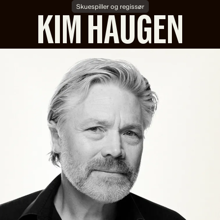
Skuespiller og regissør
KIM HAUGEN