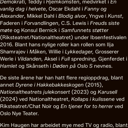
Demokrati
, Teddy i
Hjemkomsten
, medvirket i
En
vanlig dag i helvete
, Oscar Ekdahl i
Fanny og
Alexander
, Mikkel Dahl i
Blodig alvor
, Yngve i
Kunst
,
Faderen i
Forvandlingen
, C.S. Lewis i
Freuds siste
møte
og Konsul Bernick i
Samfunnets støtter
(Riksteatret/Nationaltheatret) under Ibsenfestivalen
2016. Blant hans nylige roller kan rollen som Ilja
Shamrajev i
Måken,
Willie i
Lykkedager,
Grosserer
Werle i
Vildanden,
Aksel i
Full spredning,
Gjenferdet i
Hamlet
og Skånseth i
Døden på Oslo S
nevnes.
De siste årene har han hatt flere regioppdrag, blant
annet
Dyrene i Hakkebakkeskogen
(2015),
Nationaltheatrets julekonsert
(2023) og
Karusell
(2024) ved Nationaltheatret,
Kollaps i kulissene
ved
Riksteatret/Chat Noir og
En tjener for to herrer
ved
Oslo Nye Teater.
Kim Haugen har arbeidet mye med TV og radio, blant