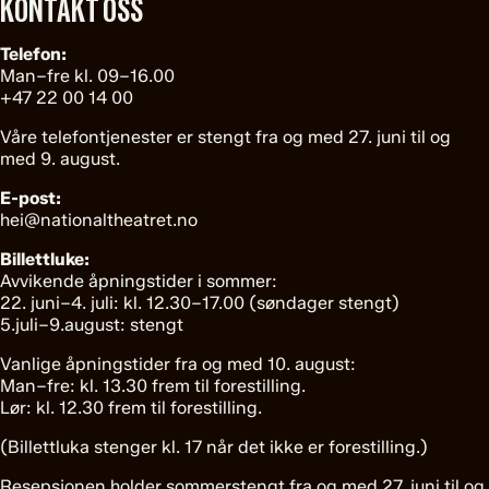
KONTAKT OSS
Telefon:
Man–fre kl. 09–16.00
+47 22 00 14 00
Våre telefontjenester er stengt fra og med 27. juni til og
med 9. august.
E-post:
hei@nationaltheatret.no
Billettluke:
Avvikende åpningstider i sommer:
22. juni–4. juli: kl. 12.30–17.00 (søndager stengt)
5.juli–9.august: stengt
Vanlige åpningstider fra og med 10. august:
Man–fre: kl. 13.30 frem til forestilling.
Lør: kl. 12.30 frem til forestilling.
(Billettluka stenger kl. 17 når det ikke er forestilling.)
Resepsjonen holder sommerstengt fra og med 27. juni til og