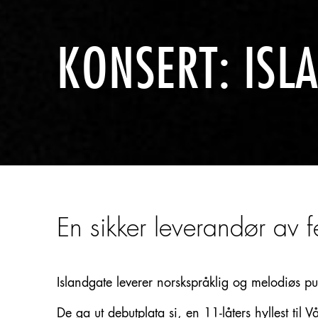
KONSERT: ISL
En sikker leverandør av f
Islandgate leverer norskspråklig og melodiøs pu
De ga ut debutplata si, en 11-låters hyllest til 