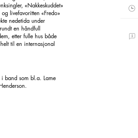
unksingler, «Nakkeskuddet»
og livefavoritten «Fredo»
ukte nedetida under
 rundt en håndfull
em, etter fulle hus både
helt til en internasjonal
lt i band som bl.a. Lame
 Henderson.