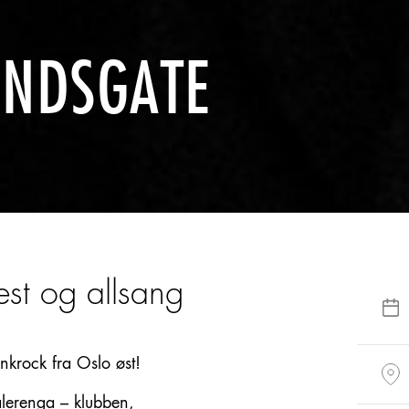
ANDSGATE
est og allsang
nkrock fra Oslo øst!
Vålerenga – klubben,