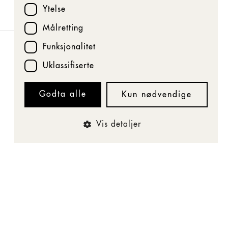
Ytelse
1 time
Målretting
Dørene åpner kl. 21.30, og bandet går
Funksjonalitet
på kl. 21.45. Konsertbillett kun 130 kr.
Har du allerede teaterbillett denne
Uklassifiserte
kvelden? Da er konserten inkludert.
Godta alle
Kun nødvendige
Vis detaljer
Nødvendige
Ytelse
Målretting
Funksjonalitet
Uklassifiserte
Strengt nødvendige informasjonskapsler tillater
kjernefunksjoner på nettstedet, som brukerinnlogging og
kontoadministrasjon. Nettstedet kan ikke brukes riktig