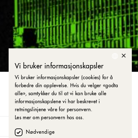
×
Vi bruker informasjonskapsler
NORWEGIAN
Nyhetsbrev: Få eksklusive tilbud
Vi bruker informasjonskapsler (cookies) for å
ENGLISH
forbedre din opplevelse. Hvis du velger «godta
alle», samtykker du til at vi kan bruke alle
informasjonskapslene vi har beskrevet i
9. juni 2023, kl. 21:45
retningslinjene våre for personvern.
Les mer om personvern hos oss.
Økernsenteret
Nødvendige