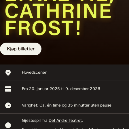
Kjøp billetter
Avspillingssted:
Hovedscenen
Start og sluttidspunkt:
Fra 20. januar 2025 til 9. desember 2026
Lengde:
Varighet: Ca. én time og 35 minutter uten pause
Gjestespill fra
Det Andre Teatret
.
Informasjon