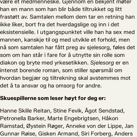
være et medmenneske. Gjennom en bekjent møter
han en mann som han blir både tiltrukket og litt
frastøtt av. Samtalen mellom dem tar en retning han
ikke liker, bort fra det hverdagslige og inn i det
eksistensielle. I utgangspunktet ville han ha sex med
mannen, kanskje til og med utvikle et forhold, men
nå som samtalen har fått preg av sjelesorg, føles det
som om han står i fare for å utnytte sin rolle som
diakon og bryte med yrkesetikken.
Sjelesorg
er en
intenst borende roman, som stiller spørsmål om
hvordan begjær og tiltrekning skal avstemmes mot
det å ta ansvar og ha omsorg for andre.
Skuespillerne som leser høyt for deg er:
Hanne Skille Reitan, Stine Fevik, Ågot Sendstad,
Petronella Barker, Marte Engebrigtsen, Håkon
Ramstad, Øystein Røger, Anneke von der Lippe, Jan
Gunnar Røise, Gisken Armand, Siri Forberg, Anders