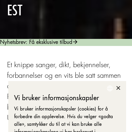
EST
Nyhetsbrev: Få eksklusive tilbud
Et knippe sanger, dikt, bekjennelser,
forbannelser og en vits ble satt sammen
×
av teatertruppen Lesya Ukrainka etter
Russlands invasjon, som en måte å
Vi bruker informasjonskapsler
NORWEGIAN
bearbeide den nye virkeligheten i
Vi bruker informasjonskapsler (cookies) for å
ENGLISH
forbedre din opplevelse. Hvis du velger «godta
Ukraina på.
alle», samtykker du til at vi kan bruke alle