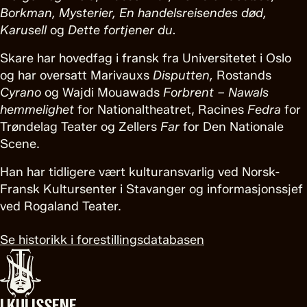
Borkman, Mysterier, En handelsreisendes død,
Karusell
og
Dette fortjener du.
Skare har hovedfag i fransk fra Universitetet i Oslo
og har oversatt Marivauxs
Disputten,
Rostands
Cyrano
og Wajdi Mouawads
Forbrent – Nawals
hemmelighet
for Nationaltheatret, Racines
Fedra
for
Trøndelag Teater og Zellers
Far
for Den Nationale
Scene.
Han har tidligere vært kulturansvarlig ved Norsk-
Fransk Kultursenter i Stavanger og informasjonssjef
ved Rogaland Teater.
Se historikk i forestillingsdatabasen
I KULISSENE