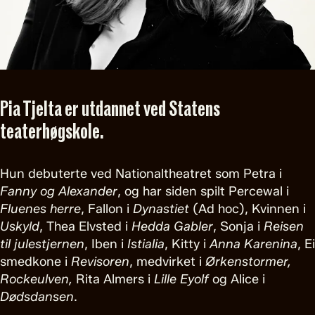
Pia Tjelta er utdannet ved Statens
teaterhøgskole.
Hun debuterte ved Nationaltheatret som Petra i
Fanny og Alexander
, og har siden spilt Percewal i
Fluenes herre
, Fallon i
Dynastiet
(Ad hoc), Kvinnen i
Uskyld
, Thea Elvsted i
Hedda Gabler
, Sonja i
Reisen
til julestjernen
, Iben i
Istialia
, Kitty i
Anna
Karenina
, Ei
smedkone i
Revisoren
, medvirket i
Ørkenstormer,
Rockeulven,
Rita Almers i
Lille Eyolf
og Alice i
Dødsdansen
.