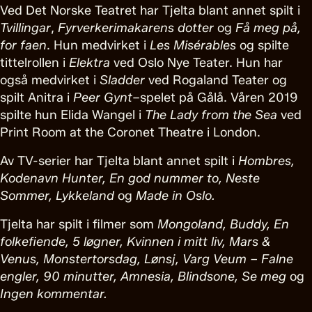
Ved Det Norske Teatret har Tjelta blant annet spilt i
Tvillingar
,
Fyrverkerimakarens dotter
og
Få meg på,
for faen
. Hun medvirket i
Les
Misérables
og spilte
tittelrollen i
Elektra
ved Oslo Nye Teater. Hun har
også medvirket i
Sladder
ved Rogaland Teater og
spilt Anitra i
Peer Gynt
–spelet på Gålå. Våren 2019
spilte hun Elida Wangel i
The Lady from the Sea
ved
Print Room at the Coronet Theatre i London.
Av TV-serier har Tjelta blant annet spilt i
Hombres,
Kodenavn Hunter, En god nummer to, Neste
Sommer, Lykkeland
og
Made in Oslo.
Tjelta har spilt i filmer som
Mongoland, Buddy, En
folkefiende, 5 løgner, Kvinnen i mitt liv, Mars &
Venus, Monstertorsdag, Lønsj, Varg Veum – Falne
engler, 90 minutter, Amnesia, Blindsone, Se meg
og
Ingen kommentar.