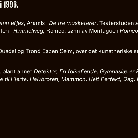
i 1996.
ammefjes
, Aramis i
De tre musketerer
, Teaterstudent
ten i
Himmelweg,
Romeo, sønn av Montague i
Romeo
al og Trond Espen Seim, over det kunstneriske ansva
, blant annet
Detektor, En folkefiende, Gymnaslærer 
te til Hjerte, Halvbroren, Mammon, Helt Perfekt, Dag,