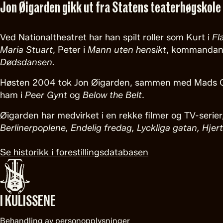
Jon Øigarden gikk ut fra Statens teaterhøgskole 
Ved Nationaltheatret har han spilt roller som Kurt i
Fl
Maria Stuart
, Peter i
Mann uten hensikt
, kommandan
Dødsdansen.
Høsten 2004 tok Jon Øigarden, sammen med Mads Ousd
ham i
Peer Gynt
og
Below the Belt
.
Øigarden har medvirket i en rekke filmer og TV-serier
Berlinerpoplene, Endelig fredag, Lyckliga gatan, Hjer
Se historikk i forestillingsdatabasen
I KULISSENE
Behandling av personopplysninger