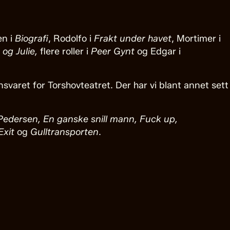
en i
Biografi
, Rodolfo i
Frakt
under
havet
, Mortimer i
og Julie,
flere roller i
Peer Gynt
og Edgar i
ret for Torshovteatret. Der har vi blant annet sett
Pedersen, En ganske snill mann, Fuck up,
Exit
og
Gulltransporten
.