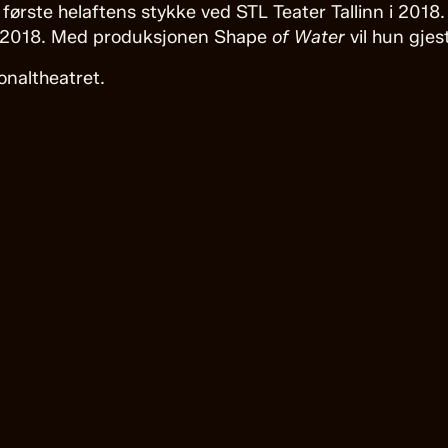
t første helaftens stykke ved STL Teater Tallinn i 201
r 2018. Med produksjonen Shape
of Water
vil hun gjes
onaltheatret.