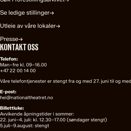
Se ledige stillinger
→
Utleie av våre lokaler
→
Presse
→
KONTAKT OSS
Telefon:
Man–fre kl. 09–16.00
+47 22 00 14 00
Våre telefontjenester er stengt fra og med 27. juni til og med
E-post:
hei@nationaltheatret.no
Billettluke:
Avvikende åpningstider i sommer:
22. juni–4. juli: kl. 12.30–17.00 (søndager stengt)
5.juli–9.august: stengt