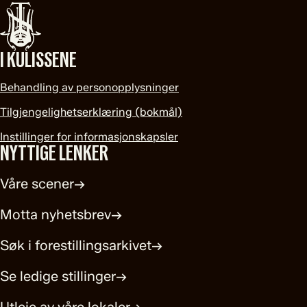
I KULISSENE
Behandling av personopplysninger
Tilgjengelighetserklæring (bokmål)
Instillinger for informasjonskapsler
NYTTIGE LENKER
Våre scener
→
Motta nyhetsbrev
→
Søk i forestillingsarkivet
→
Se ledige stillinger
→
Utleie av våre lokaler
→