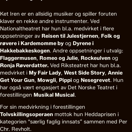
Ket Iren er en allsidig musiker og spiller foruten
klaver en rekke andre instrumenter. Ved
Nationaltheatret har hun bl.a. medvirket i flere
oppsetninger av
Reisen til Julestjernen
,
Folk og
røvere i Kardemomme by
og
Dyrene i
Hakkebakkeskogen
. Andre oppsetninger i utvalg:
Flaggermusen
,
Romeo og Julie
,
Rockeulven
og
Ronja Røverdatter.
Ved Riksteatret har hun bl.a.
medvirket i
My Fair Lady
,
West Side Story
,
Annie
Get Your Gun
,
Mowgli
,
Pippi
og
Nesegrevet
. Hun
har også vært engasjert av Det Norske Teatret i
forestillingen
Musikal Musical
.
For sin medvirkning i forestillingen
Tolvskillingsoperaen
mottok hun Heddaprisen i
kategorien "særlig faglig innsats” sammen med Per
Chr. Revholt.