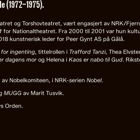
le (1972–1975).
atret og Torshovteatret, vært engasjert av NRK/Fjerns
ef for Nationaltheatret. Fra 2000 til 2001 var hun kult
2018 kunstnerisk leder for Peer Gynt AS på Gålå.
 for ingenting
, tittelrollen i
Trafford Tanzi
, Thea Elvste
er dagens mor
og Helena i
Kaos er nabo til Gud
. Riks
 av Nobelkomiteen, i NRK-serien
Nobel
.
g
MUGG
av Marit Tusvik.
vs Orden.