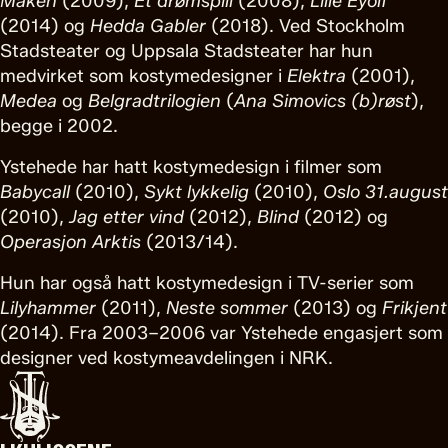
Måken
(2009),
Et drømspill
(2008),
Lille Eyolf
(2014) og
Hedda Gabler
(2018). Ved Stockholm
Stadsteater og Uppsala Stadsteater har hun
medvirket som kostymedesigner i
Elektra
(2001),
Medea
og
Belgradtrilogien
(
Ana Simovics (b)røst
),
begge i 2002.
Ystehede har hatt kostymedesign i filmer som
Babycall
(2010),
Sykt lykkelig
(2010),
Oslo 31.august
(2010),
Jag etter vind
(2012),
Blind
(2012) og
Operasjon
Arktis
(2013/14).
Hun har også hatt kostymedesign i TV-serier som
Lilyhammer
(2011),
Neste
sommer
(2013) og
Frikjent
(2014). Fra 2003–2006 var Ystehede engasjert som
designer ved kostymeavdelingen i NRK.