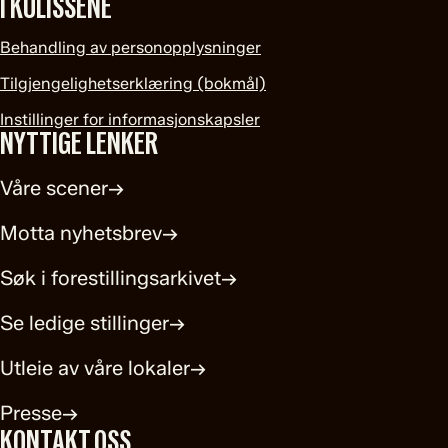
I KULISSENE
Behandling av personopplysninger
Tilgjengelighetserklæring (bokmål)
Instillinger for informasjonskapsler
NYTTIGE LENKER
Våre scener
→
Motta nyhetsbrev
→
Søk i forestillingsarkivet
→
Se ledige stillinger
→
Utleie av våre lokaler
→
Presse
→
KONTAKT OSS