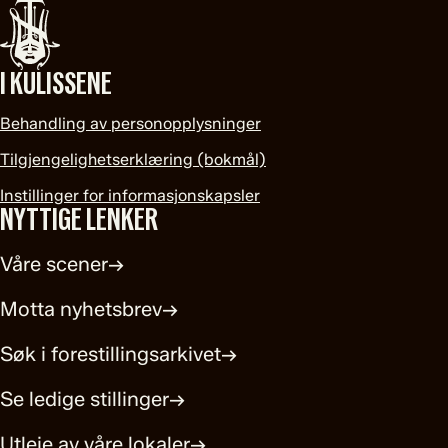
I KULISSENE
Behandling av personopplysninger
Tilgjengelighetserklæring (bokmål)
Instillinger for informasjonskapsler
NYTTIGE LENKER
Våre scener
→
Motta nyhetsbrev
→
Søk i forestillingsarkivet
→
Se ledige stillinger
→
Utleie av våre lokaler
→