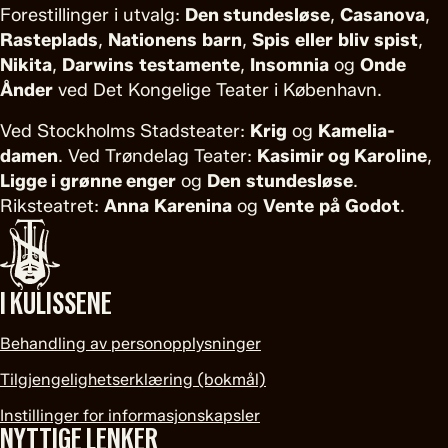
Forestillinger i utvalg:
Den stundesløse
,
Casanova
,
Rasteplads
,
Nationens
barn
,
Spis
eller
bliv
spist
,
Nikita
,
Darwins
testamente
,
Insomnia
og
Onde
Ånder
ved Det Kongelige Teater i København.
Ved Stockholms Stadsteater:
Krig
og
Kamelia-
damen
. Ved Trøndelag Teater:
Kasimir og Karoline
,
Ligge i grønne enger
og
Den
stundesløse
.
Riksteatret:
Anna
Karenina
og
Vente
på
Godot
.
I KULISSENE
Behandling av personopplysninger
Tilgjengelighetserklæring (bokmål)
Instillinger for informasjonskapsler
NYTTIGE LENKER