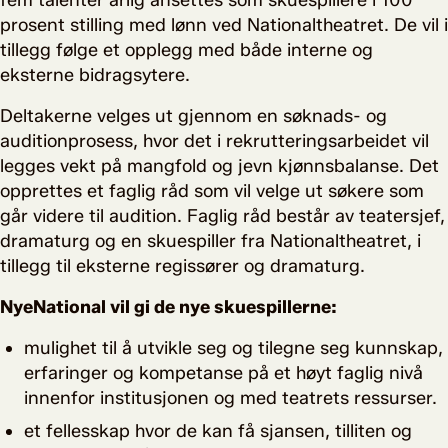
fem talenter årlig ansettes som skuespillere i 100
prosent stilling med lønn ved Nationaltheatret. De vil i
tillegg følge et opplegg med både interne og
eksterne bidragsytere.
Deltakerne velges ut gjennom en søknads- og
auditionprosess, hvor det i rekrutteringsarbeidet vil
legges vekt på mangfold og jevn kjønnsbalanse. Det
opprettes et faglig råd som vil velge ut søkere som
går videre til audition. Faglig råd består av teatersjef,
dramaturg og en skuespiller fra Nationaltheatret, i
tillegg til eksterne regissører og dramaturg.
NyeNational vil gi de nye skuespillerne:
mulighet til å utvikle seg og tilegne seg kunnskap,
erfaringer og kompetanse på et høyt faglig nivå
innenfor institusjonen og med teatrets ressurser.
et fellesskap hvor de kan få sjansen, tilliten og