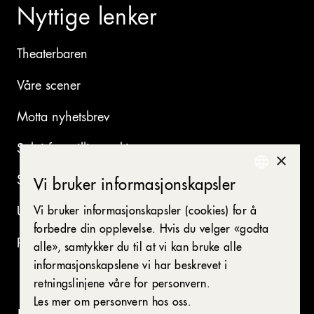
Nyttige lenker
Theaterbaren
Våre scener
Motta nyhetsbrev
Søk i forestillingsarkivet
×
Se ledige stillinger
Vi bruker informasjonskapsler
NORWEGIAN
Utleie av våre lokaler
Vi bruker informasjonskapsler (cookies) for å
ENGLISH
forbedre din opplevelse. Hvis du velger «godta
Presse
alle», samtykker du til at vi kan bruke alle
informasjonskapslene vi har beskrevet i
retningslinjene våre for personvern.
Les mer om personvern hos oss.