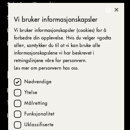
Søk i forestillingsarkivet
×
Se ledige stillinger
Vi bruker informasjonskapsler
NORWEGIAN
Vi bruker informasjonskapsler (cookies) for å
Utleie av våre lokaler
ENGLISH
forbedre din opplevelse. Hvis du velger «godta
Presse
alle», samtykker du til at vi kan bruke alle
informasjonskapslene vi har beskrevet i
retningslinjene våre for personvern.
Les mer om personvern hos oss.
I kulissene
Nødvendige
Behandling av personopplysninger
Ytelse
Tilgjengelighetserklæring (bokmål)
Målretting
Funksjonalitet
Innstillinger for informasjonskapsler
Uklassifiserte