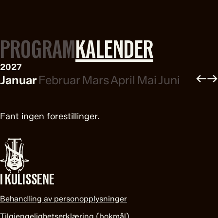
PROGRAM
KALENDER
2027
←
→
Januar
Februar
Mars
April
Mai
Juni
Fant ingen forestillinger.
I KULISSENE
Behandling av personopplysninger
Tilgjengelighetserklæring (bokmål)