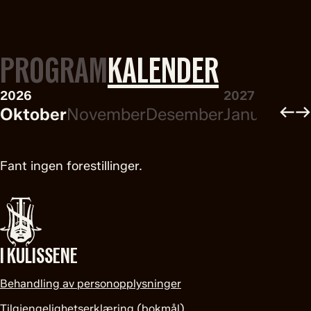
PROGRAM
KALENDER
2026
2027
←
→
Oktober
November
Desember
Januar
Febr
Fant ingen forestillinger.
I KULISSENE
Behandling av personopplysninger
Tilgjengelighetserklæring (bokmål)