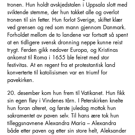
tronen. Hun holdt avskjedstalen i Uppsala slott med
sviktende stemme, der hun takket alle og overlot
tronen til sin fetter. Hun forlot Sverige, skiftet klær
ved grensen og red som mann gjennom Danmark.
Forholdet mellom de to landene var fortsatt så spent
at en tidligere svensk dronning neppe kunne reist
trygt. Ferden gikk nedover Europa, og Kristinas
ankomst til Roma i 1655 ble feiret med stor
festivitas. At en regent fra et protestantisk land
konverterte til katolisismen var en triumf for
pavekirken.
20. desember kom hun frem til Vatikanet. Hun fikk
sin egen fløy i Vindenes tårn. I Peterskirken knelte
hun foran alteret, og første juledag mottok hun
sakramentet av paven selv. Til hans ære tok hun
tilleggsnavnene Alexandra Maria – Alexandra
både etter paven og etter sin store helt, Aleksander