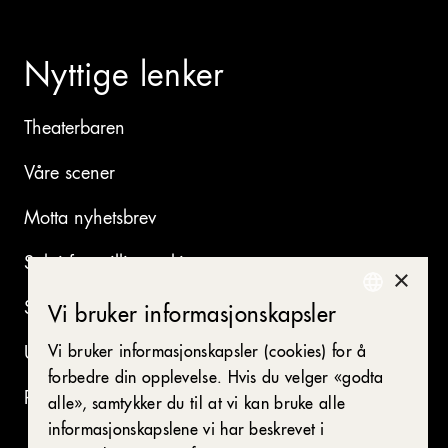
Nyttige lenker
Theaterbaren
Våre scener
Motta nyhetsbrev
Søk i forestillingsarkivet
×
Se ledige stillinger
Vi bruker informasjonskapsler
NORWEGIAN
Vi bruker informasjonskapsler (cookies) for å
Utleie av våre lokaler
ENGLISH
forbedre din opplevelse. Hvis du velger «godta
Presse
alle», samtykker du til at vi kan bruke alle
informasjonskapslene vi har beskrevet i